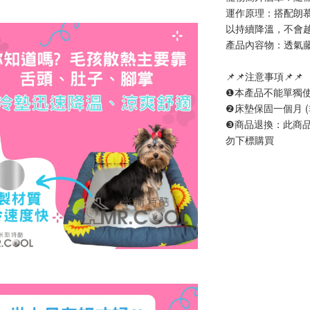
運作原理：搭配朗
以持續降溫，不會
產品內容物：透氣藤
📌📌注意事項📌📌
❶本產品不能單獨
❷床墊保固一個月 
❸商品退換：此商
勿下標購買