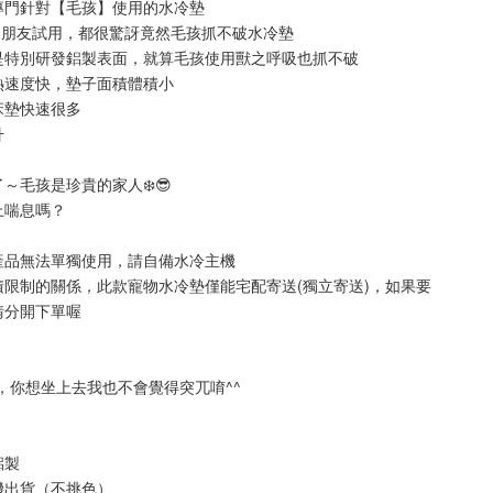
專門針對【毛孩】使用的水冷墊
的朋友試用，都很驚訝竟然毛孩抓不破水冷墊
是特別研發鋁製表面，就算毛孩使用獸之呼吸也抓不破
熱速度快，墊子面積體積小
床墊快速很多
升
～毛孩是珍貴的家人❄️😎
上喘息嗎？
📌產品無法單獨使用，請自備水冷主機
限制的關係，此款寵物水冷墊僅能宅配寄送(獨立寄送)，如果要
請分開下單喔
，你想坐上去我也不會覺得突兀唷^^
鋁製
機出貨（不挑色）