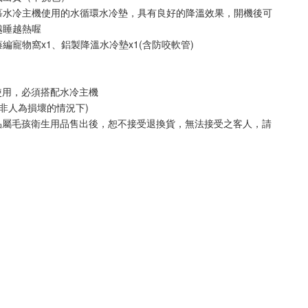
慕水冷主機使用的水循環水冷墊，具有良好的降溫效果，開機後可
越睡越熱喔
編寵物窩x1、鋁製降溫水冷墊x1(含防咬軟管)
使用，必須搭配水冷主機
(非人為損壞的情況下)
品屬毛孩衛生用品售出後，恕不接受退換貨，無法接受之客人，請