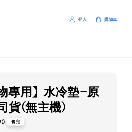
登入
購物車
物專用】水冷墊-原
司貨(無主機)
90
售完