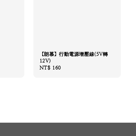
【朗慕】行動電源增壓線(5V轉
12V)
Regular
NT$ 160
price