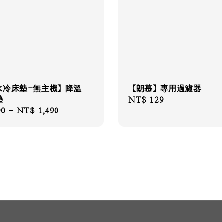
水冷床墊-無主機】降溫
【朗慕】專用過濾器
墊
Regular
NT$ 129
90
-
NT$ 1,490
price