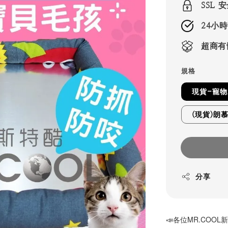
SSL
24小
超商有
規格
現貨-寵物
(現貨)朗
分享
📣各位MR.COO