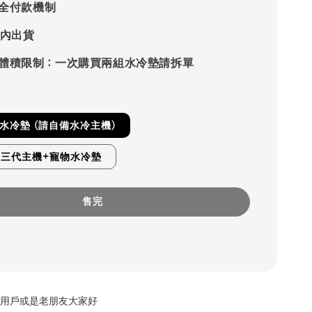
 安全付款機制
時內出貨
體積限制：一次購買兩組水冷墊請拆單
水冷墊 (請自備水冷主機)
慕三代主機+寵物水冷墊
售完
L新用戶或是老朋友大家好