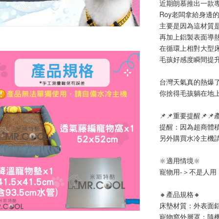
近期朗慕推出一款
Roy老闆拿給身邊
主要是因為這材質
再加上鋁製表面導
在循環上相對大型
毛孩好感度瞬間提
台灣天氣真的熱爆了
你捨得毛孩躺在地
📌📌重要提醒📌
提醒：因為超商體積
另外購買水冷主機
🔆適用情境🔆
寵物用-＞不是人用
🔸產品規格🔸
床墊材質：外表面
寵物窩外層罩：隨