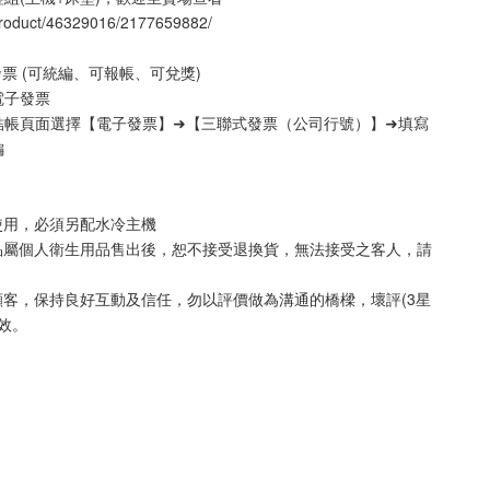
/product/46329016/2177659882/
票 (可統編、可報帳、可兌獎)
電子發票
結帳頁面選擇【電子發票】➜【三聯式發票（公司行號）】➜填寫
編
使用，必須另配水冷主機
品屬個人衛生用品售出後，恕不接受退換貨，無法接受之客人，請
顧客，保持良好互動及信任，勿以評價做為溝通的橋樑，壞評(3星
失效。