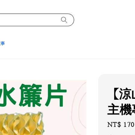
故事
【涼
主機
Regular
NT$ 170
price