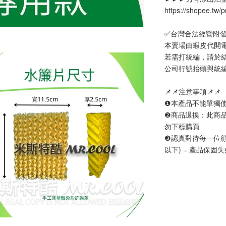
https://shopee.tw
✅台灣合法經營附發
本賣場由蝦皮代開
若需打統編，請於
公司行號抬頭與統
📌📌注意事項📌📌
❶本產品不能單獨
❷商品退換：此商
勿下標購買
❸認真對待每一位
以下) = 產品保固