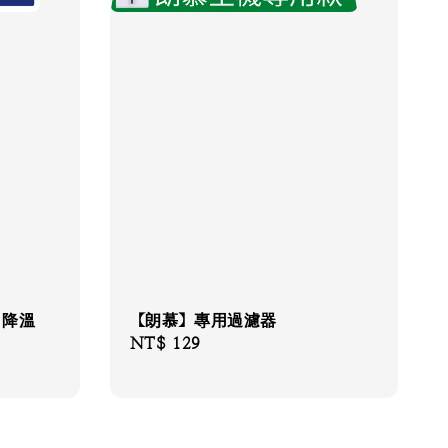
】降溫
【朗慕】專用過濾器
Regular
NT$ 129
price