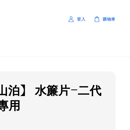
登入
購物車
山泊】 水簾片-二代
專用