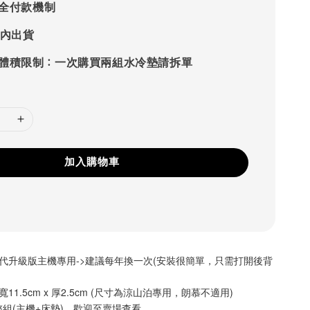
 安全付款機制
時內出貨
體積限制：一次購買兩組水冷墊請拆單
加入購物車
二代升級版主機專用->建議每年換一次(安裝很簡單，只需打開後背
 寬11.5cm x 厚2.5cm (尺寸為涼山泊專用，朗慕不適用)
組(主機+床墊)，歡迎至賣場查看