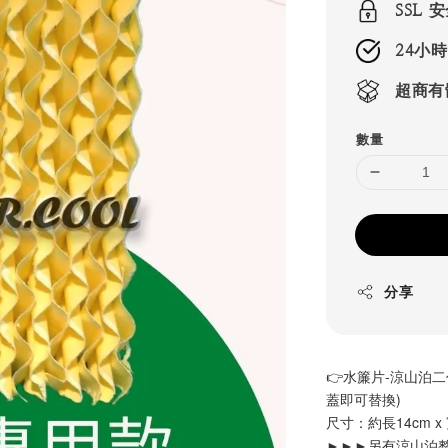
SSL
24小
超商有
數量
分享
👉水簾片-涼山泊
蓋即可替換)
尺寸：約長14cm x
►►►另有涼山泊整